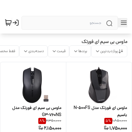
ماوس بی سیم ای فورتک
پربازدیدترین
برندها
قیمت
دسته‌بندی
فقط محصو
ماوس ای فورتک مدل N-500FS
ماوس بی سیم ای فورتک مدل
باسیم
G3-760NS
2,350,000
1,850,000
8
%
5
%
2,150,000
1,750,000