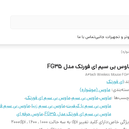
تر و تجهیزات جانبی
تماس با ما
اره)
اوس بی سیم ای فورتک مدل FG35
A4tech Wireless Mouse FG
ند:
ای فورتک
ته‌بندی
:
ماوس (موشواره)
چسب‌ها :
ماوس
،
ماوس بی سیم
،
ماوس بی سیم ای فورتک
،
ماوس بی سیم با کیفیت
،
ماوس بی سیم زیبا
،
ماوس بی سیم قد
ماوس بی سیم ای فورتک مدل FG35
،
ماوس حرفه ای
یژگی خاص
:
دارای کلید تغییر dpi به سه حالت 1000 , 1600 , 2000dpi