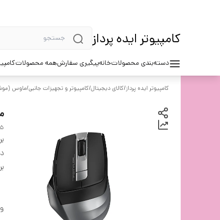
کامپیوتر ایده پرداز
دسته‌بندی محصولات
خانه
پیگیری سفارش
همه محصولات
کامپیو
کامپیوتر ایده پرداز
/
کالای دیجیتال
/
کامپیوتر و تجهیزات جانبی
/
ماوس (موشو
م
35
بر
دس
بر
و