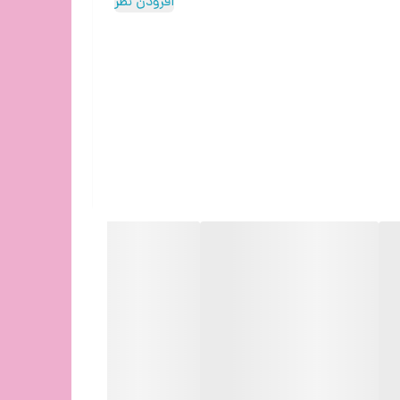
افزودن نظر
قارن و زیبای خود، مخصوص کاربران راست دست طراحی شده است.
روی بدنه موس بیسیم ای فورتک مدل Fstyler-FG35 علاوه بر دکمه های کلیک راست و چپ و اسکرولر دستگاه، یک دکمه برای تنظیم سرعت (DPI) و دو دکمه برای جلو و عقب زدن صفحه تعبیه
ستگاه را برنامه ریزی کنید تا هنگام انجام کار گرافیکی یا گیمینگ، بتوانید از قابلیت