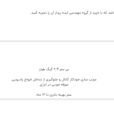
عاد
:
42*70*105
اپتیکال
بی سیم
125 Hz
رح در زمینه تولید تجهیزات کامپیوتری و همچنین گیمینگ است که محصولاتش مطابق استا
2.4 GHz
بی و سخت افزار کامپیوتر فعالیت می‌کنند اما از میان آنها تنها تعداد انگشت شما
1000 تا 2000 dpi
دارای نرم افزار تغییر 16 حالته عملکرد کلیدهای میانبر
بی سم 2.4 گیگ هرتز
 در این عرصه دست یابد. موفقیتی که باید آن را مدیون سال‌ها تحقیق و توسعه 
5 میلیون بار کلیک
مرتب سازی خودکار کانال و جلوگیری از تداخل امواج رادیویی
صرفه جویی در انرژی
2000dpi
عمر بهینه باتری تا 12 ماه
دارد
چرخ 4 طرفه اسکروال