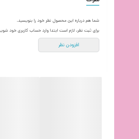
تعداد و نوع باتری
تعداد کلیدها
شما هم درباره این محصول نظر خود را بنویسید.
برای ثبت نظر، لازم است ابتدا وارد حساب کاربری خود شوید
برد مفید
افزودن نظر
استایل
ابعاد
موس ایفورتک Fstyler FG35 یک
های ماوس وایرلس A4tech Fstyler-FG35 بیشتر و بهتر استفاده کنید. از دیگر مزایای خرید این موس حرفه ای می توانیم به قیمت مناسب آن اشاره کنیم.