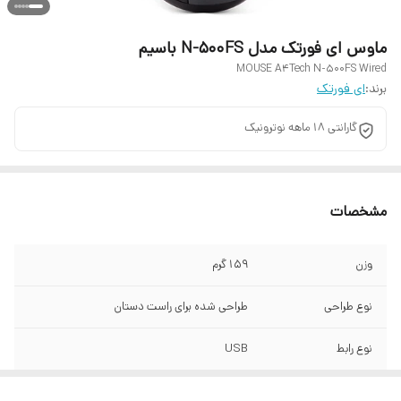
ماوس ای فورتک مدل N-500FS باسیم
MOUSE A4Tech N-500FS Wired
برند:
ای فورتک
گارانتی 18 ماهه نوترونیک
مشخصات
وزن
159 گرم
نوع طراحی
طراحی شده برای راست دستان
نوع رابط
USB
نوع حسگر
اپتیکال