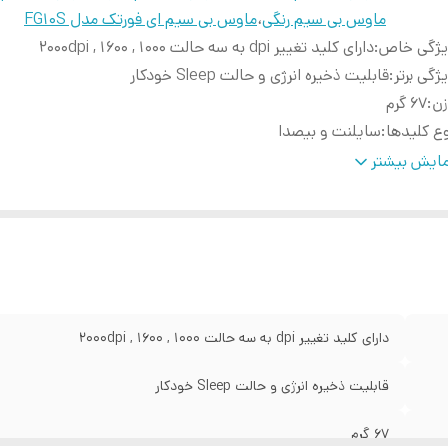
ماوس بی سیم رنگی
،
ماوس بی سیم ای فورتک مدل FG10S
یژگی خاص
:
دارای کلید تغییر dpi به سه حالت 1000 , 1600 , 2000dpi
ژگی برتر
:
قابلیت ذخیره انرژی و حالت Sleep خودکار
زن
:
67 گرم
ع کلیدها
:
سایلنت و بیصدا
ع حسگر
:
اپتیکال
ایش بیشتر
ع اتصال
:
بی سیم
دوده فرکانس
:
2.4GHz
حدوده دقت
:
1000 تا 2000 dpi
ابلیت خاص
:
دارای نرم افزار تغییر 8 حالته عملکرد کلیدهای میان بر
قت
:
2000dpi
وع رنگ
:
دارد
دارای کلید تغییر dpi به سه حالت 1000 , 1600 , 2000dpi
ل عمر کلید ها
:
5 میلیون بار کلیک
داد و نوع باتری
:
1 عدد باتری قلمی آلکالاین AA
قابلیت ذخیره انرژی و حالت Sleep خودکار
داد کلید
:
4 کلید
67 گرم
د مفید
:
10 تا 15 متر