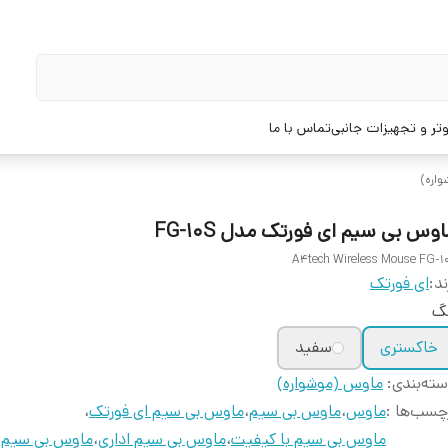
تر و تجهیزات جانبی
تماس با ما
اره)
وس بی سیم ای فورتک مدل FG-10S
A4tech Wireless Mouse FG-1
ند:
ای فورتک
نگ
خاکستری
سفید
ته‌بندی
:
ماوس (موشواره)
چسب‌ها :
ماوس
،
ماوس بی سیم
،
ماوس بی سیم ای فورتک
،
ماوس بی سیم با کیفیت
،
ماوس بی سیم اداری
،
ماوس بی سیم ز