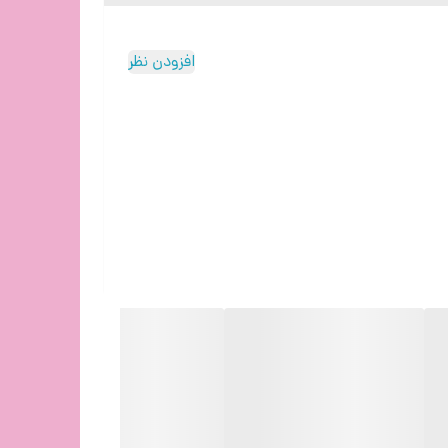
LE و سنسوری که دارد ( همانند سنسور های دوربین یا گوشی ) ، قرارگیری ماوس روی سطوح را محاسبه می
افزودن نظر