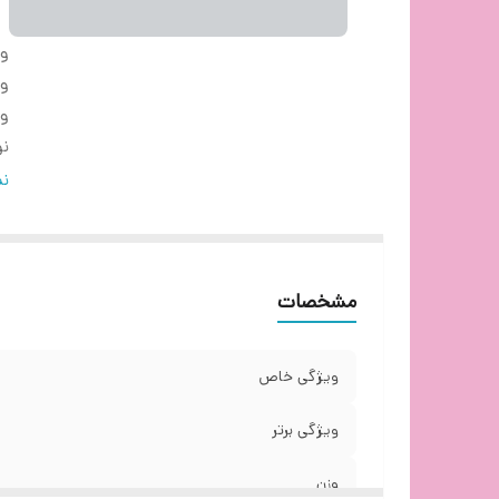
و
وی
و
نو
نو
نم
نو
مح
م
مشخصات
ق
د
تن
ویژگی خاص
طو
تع
ویژگی برتر
تع
وزن
بر