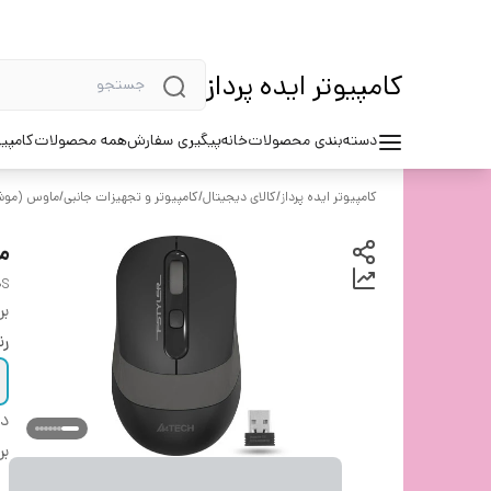
کامپیوتر ایده پرداز
دسته‌بندی محصولات
خانه
پیگیری سفارش
همه محصولات
کامپیو
کامپیوتر ایده پرداز
/
کالای دیجیتال
/
کامپیوتر و تجهیزات جانبی
/
ماوس (موشو
ما
0S
بر
ر
دس
بر