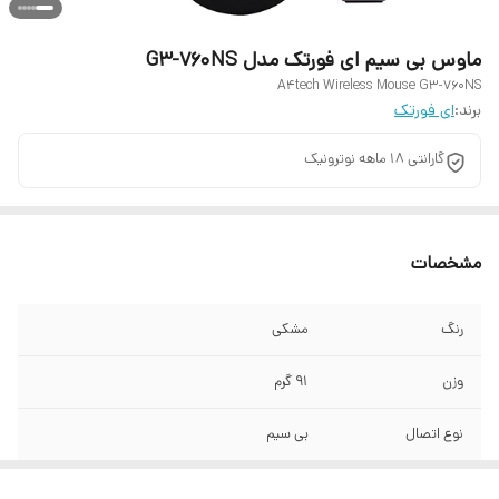
ماوس بی سیم ای فورتک مدل G3-760NS
A4tech Wireless Mouse G3-760NS
برند:
ای فورتک
گارانتی 18 ماهه نوترونیک
مشخصات
رنگ
مشکی
وزن
91 گرم
نوع اتصال
بی سیم
نوع رابط
دانگل USB