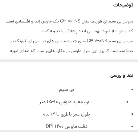
توضیحات
نوع طراحی
ارگونومیک متقارن
ماوس بی سیم ای فورتک مدل G3-760NS یک ماوس زیبا و اقتصادی است
نوع کلیدها
بیصدا و سایلنت
که با خرید از گروه مهندسی ایده پرداز آن را تجربه کنید.
محدوده فرکانس
2.4GHz
ماوس بی سیم G3-760NS سری جدید ماوس های بی سیم ای فورتک بی
صدا میباشند. کاربری این سری ماوس در مکان هایی است که صدای ضربه
نوع سنسور
اپتیکال
زدن بر کلید ماوس میتواند برای اطرافیان آزار دهنده باشد. همگی کلید ها
دقت ماوس
1200 DPI
بی صدا میباشد.از طریق اتصال بی سیم دانگل، در ده الی پانزده متر فاصله،
نقد و بررسی
آنتن دهی دارد .
سرعت پاسخگویی
125 هرتز
بی سیم
نوع گیرنده
نانو USB
برد مفید ماوس 10-15 متر
تعداد کلیدها
3 عدد
طول عمر باطری تا 12 ماه
دقت ماوس 1200 DPI
ابعاد
38*63*119 میلیمتر