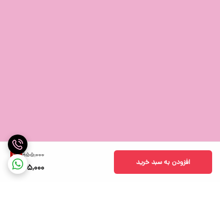
بسته‌بندی با ابعاد (70 × 70 × 90) میلیمتر عرضه می‌گردد.
نموندن
تایمرِ
محافظِ خود میتوانید خطر شارژ اضافی را تا حد زیادی کاهش
دهید.
–
–
مناسب جهت استفاده برای :
– گوشی موبایل / تبلت / لپتاپ ( محافظ / تایمر / تبدیل )
– لوازم صوتی تصویری / چند رسانه ای ( محافظ / تبدیل )
– ابزار های شارژی ( محافظ / تایمر )
955,000
2
%
– دوربین عکاسی و فیلم برداری ( محافظ / تایمر / تبدیل )
افزودن به سبد خرید
935,000
– لوازم شارژی همچون جارو شارژی ( محافظ / تایمر )
– لوازم روشنایی , آباژور , چراغ خواب ( تایمر )
– بیسیم , انواع اسباب بازی ( محافظ / تایمر )
– انواع لوازم پزشکی ( محافظ / تایمر / تبدیل )