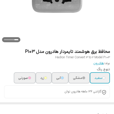
محافظ برق هوشمند تایمردار هادرون مدل P103
Hadron Timer Convert 3 to 2 Model P103
برند:
هادرون
تنوع رنگ
سفید
مشکی
آبی
زرد
صورتی
گارانتی 36 ماهه هادرون توان