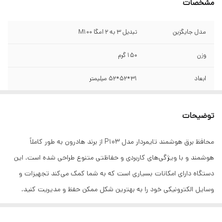
مشخصات
مدل جایگزین
تبدیل 3 به 2 امگا M100
وزن
150 گرم
ابعاد
31*52*52 میلیمتر
تعداد پریزها
یک عدد
توضیحات
محافظ داخلی برق
دارد
محافظ برق هوشمند تایمردار مدل P103 از برند هادرون به طور کاملاً
محدوده صحیح ولتاژ
185 الی 245 ولت متناوب
هوشمند و با ویژگی‌های کاربردی و حفاظتی متنوع طراحی شده است. این
محدوده ولتاژ قابل
0 الی 400 ولت متناوب
دستگاه دارای امکانات بسیاری است که به شما کمک می‌کند تجهیزات و
تحمل
وسایل الکترونیکی خود را به بهترین شکل ممکن حفظ و مدیریت کنید.
محافظ برق هوشمند تایمردار هادرون مدل P103 به صورت همزمان سه
محدوده فرکانس
0 الی 65 هرتز
قابل تحمل
ویژگی کاربردی، یعنی محافظ برق، مبدل برق و تایمر را داراست. این