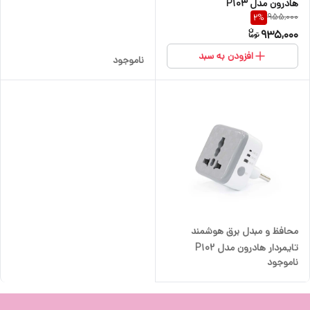
هادرون مدل P103
955,000
2
%
935,000
افزودن به سبد
ناموجود
محافظ و مبدل برق هوشمند
تایمردار هادرون مدل P102
ناموجود