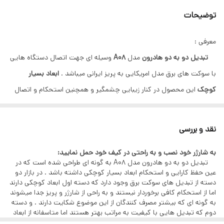
توضیحات
معرفی :
تبدیل دو به دو هادرون
مدل
A08
وسیله ای جهت اتصال دستگاه هایی
با سوکت های برق مدل امریکایی به پریز ایرانی میباشد .
ابعاد بسیار
کوچک
این محصول در کنار زیبایی چشمگیر و همچنین استحکام و اتصال
قوی به سوکت از جمله مزایای این محصول میباشد که در نوع خود منحصر
به فرد میباشد.
نقد و بررسی
برخی از مزایای تبدیل دو به دو هادرون شرح زیر میباشد:
به شارژر خود نصب و به راحتی در کیف خود حمل نمایید:
تبدیل دو به دو هادرون مدل A08 به گونه ای طراحی شده است که در
– ابعاد بسیار کوچک ( ضخامت ناحیه خارج از پریز تنها ۱۳ میلیمتر
عین حفظ کارایی و استحکام ابعاد بسیار کوچکی داشته باشد . در بازار دو
دسته از تبدیل های سوکت برق وجود دارد که دسته اول ابعاد کوچکی دارند
میباشد).
اما از استحکام کافی برخوردار نیستند و به راحی از شارژر و پریز جدا میشوند
– تولید شده از بهترین نوع پلاستیک برای بدنه ( پلی کربنات ) و بهترین
به گونه ای که بیشتر مصرف کنندگان از این موضوع شکایت دارند . و دسته
دوم که تبدیل هایی با کیفیت به مراتب بهتر هستند اما متاسفانه از ابعاد
فلز برای قطعات فلزی ( برنج و فسفر برنز ).
بزرگ آنها مصرف کننده را از حمل آن توسط کیف , منصرف میسازد!