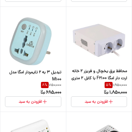
محافظ برق یخچال و فریزر 2 خانه
تبدیل ۳ به ۲ تایمردار امگا مدل
ارت دار امگا F2100 با کابل 2 متری
M100
750,000
1,950,000
8
%
5
%
685,000
1,850,000
افزودن به سبد
افزودن به سبد