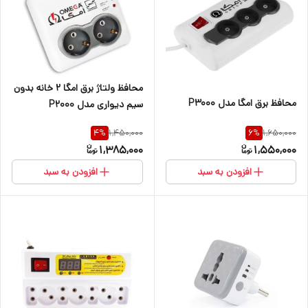
محافظ ولتاژ برق امگا 2 خانه بدون
محافظ برق امگا مدل P3000
سیم دیواری مدل P2000
1,450,000
1,650,000
4
%
6
%
1,385,000
1,550,000
افزودن به سبد
افزودن به سبد