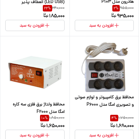
هادرون مدل P103
(LED USB) انعطاف پذیر
240,000
955,000
22
%
2
%
شیائومی
185,000
935,000
افزودن به سبد
افزودن به سبد
محافظ برق کامپیوتر و لوازم صوتی
محافظ ولتاژ برق فلزی سه کاره
و تصویری امگا مدل P6000
امگا مدل F2000
1,850,000
1,750,000
10
%
4
%
1,650,000
1,680,000
افزودن به سبد
افزودن به سبد