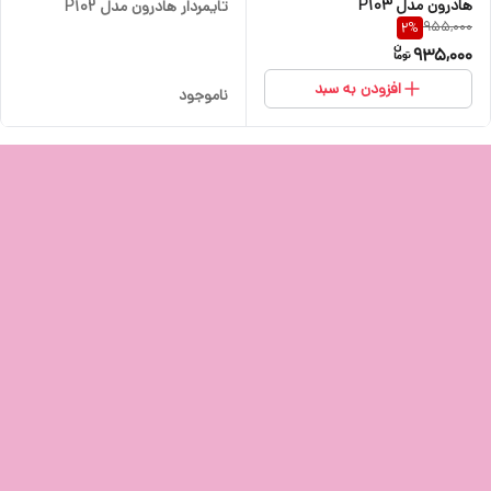
هادرون مدل P103
تایمردار هادرون مدل P102
955,000
2
%
935,000
افزودن به سبد
ناموجود