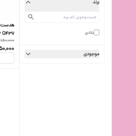
برند
هدست گی
بلادی
y G437
,150,000
50,000
موجودی