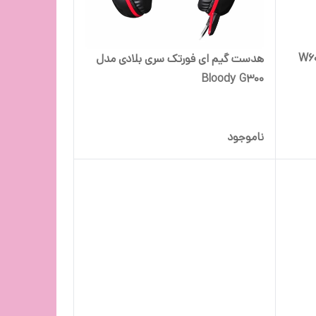
مخصوص بازی بلادی مدل W60
هدست گیم ای فورتک سری بلادی مدل
Bloody G300
ناموجود