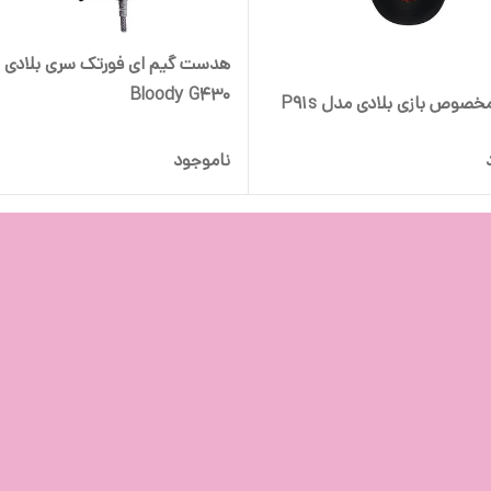
هدست گیم ای فورتک سری بلادی 
Bloody G430
صوص بازی بلادی مدل P91s
ناموجود