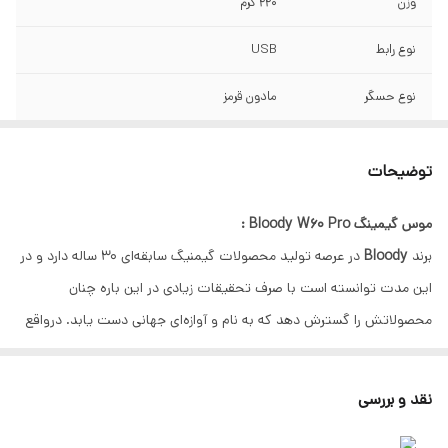
وزن
220 گرم
نوع رابط
USB
نوع حسگر
مادون قرمز
نوع اتصال
با سیم
توضیحات
نرخ گزارش و
125 تا 2000 هرتز
پاسخگویی
موس گیمینگ Bloody W60 Pro :
برند
Bloody
در عرصه تولید محصولات گیمنیگ سابقه‌ای 30 ساله دارد و در
عمر چرخ اسکرول
بیش از 500000 بار طومار(یعنی بیش از پانصد هزار
مادون قرمز
بار چرخش کامل اسکرول)
این مدت توانسته است با صرف تحقیقات زیادی در این باره چنان
محصولاتش را گسترش دهد که به نام و آوازه‌ای جهانی دست یابد. درواقع
طول کابل
1.80 متر
این شرکت کار خود را با هدف تولید محصولات کامپیوتری در زمینه
طول عمر کلیدها
بیش از 50 میلیون کلیک (دکمه چپ و راست )
گیمینگ آغاز کرد و حالا بیش از 10 سال است که به عنوان یکی از برترین‌ها
نقد و بررسی
در حوزه گیمینگ می‌درخشد. البته این شرکت خوشنام تنها به تحقیقات
شتاب
50 گرم