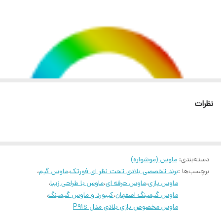
سرعت فریم
قابل تنظیم
چرخ مادون قرمز می تواند میلیون ها بار در طول عمر خود بچرخد و دقیقاً با
همان دقتی که دکمه ماوس دارد فعال شود.
سرعت ردیابی
150 IPS
پاسخ کلید 1 میلی ثانیه
زمان پاسخ‌گویی
1 میلی ثانیه برای کلیدها
با فناوری Ahead، با سرعت رعد و برق با پاسخ کلیک شدید 1 میلی‌ثانیه
واکنش نشان می‌دهد و شما کاملاً مجهز به دقت و راحتی هستید!
رنگ
مشکی و آرم بلادی بر روی ماوس قسمت عقب و
CPI 16000 قابل تنظیم
در کناره ها حالت رنگارنگی نور هنگام روشن شدن
نظرات
وضوح قابل تنظیم 50-16000 CPI، طراحی شده برای اولویت های مختلف
دقت و وضوح
100 تا 8000 CPI
صفحه نمایش.
6 حالت سلاح کلید چپ
تعداد کلیدها
8 عدد
با استفاده از نرم‌افزار Bloody Mouse می‌توانید 6 حالت سلاح را با کلید
دسته‌بندی
:
ماوس (موشواره)
ابعاد ماوس
39*65*126 میلیمتر
برچسب‌ها :
برند تخصصی بلادی تحت نظر ای فورتک
،
ماوس گیم
،
چپ با پیش‌تنظیم 1 / N / 3 / دکمه اسکرول / 2 دکمه کناری کنترل کنید.
ماوس بازی
،
ماوس حرفه ای
،
ماوس با طراحی زیبا
،
قدرت نورپردازی RGB
ماوس گیمینگ اصفهان
،
کیبورد و ماوس گیمینگ
،
انیمیشن Bloody RGB شما که برای اینکه تمام آزادی لازم را برای متمایز
ماوس مخصوص بازی بلادی مدل P91s
RGB قابل تنظیم
کردن خود به شما بدهد، دنیایی از امکانات شخصی سازی شدید را به شما