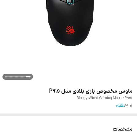
ماوس مخصوص بازی بلادی مدل P91s
Bloody Wired Gaming Mouse P91s
برند:
بلادی
مشخصات