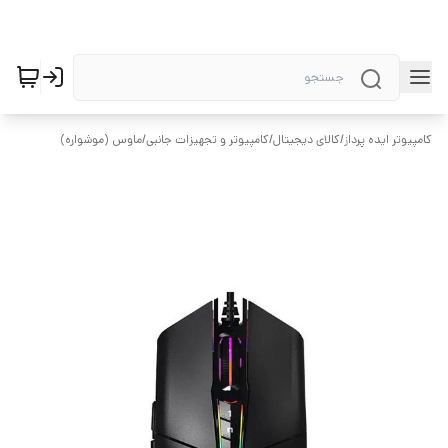
کامپیوتر ایده پرداز
/
کالای دیجیتال
/
کامپیوتر و تجهیزات جانبی
/
ماوس (موشواره)