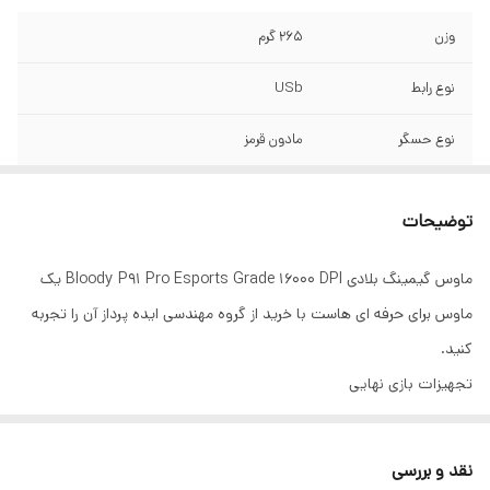
وزن
265 گرم
نوع رابط
USb
نوع حسگر
مادون قرمز
نوع استفاده
مخصوص گیم های حرفه ای
توضیحات
نرخ گزارش
125 تا 2000 هرتز
ماوس گیمینگ بلادی Bloody P91 Pro Esports Grade 16000 DPI یک
عمر کلیدها
تا 20 میلیون کلیک
ماوس برای حرفه ای هاست با خرید از گروه مهندسی ایده پرداز آن را تجربه
عمر چرخ اسکرول
بیش از یک میلیون بار طومار(یعنی بیش از یک
کنید.
مادون قرمز
میلیون بار چرخش کامل اسکرول)
تجهیزات بازی نهایی
ماوس بازی Bloody مزیت منحصر به فرد داشتن موتور بازی سریع را به شما
طول کابل
180 سانتی متر
می دهد. شما می توانید ضربات کشنده بیشتری را با دقت دقیق وارد کنید.
نقد و بررسی
شتاب
25 گرم
چرخ مادون قرمز