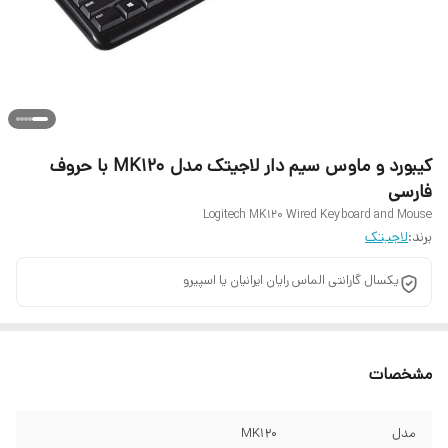
کیبورد و ماوس سیم دار لاجیتک مدل MK120 با حروف
فارسی
Logitech MK120 Wired Keyboard and Mouse
برند:
لاجیتک
یکسال گارانتی الماس رایان ایرانیان یا اسپیرو
مشخصات
مدل
MK120