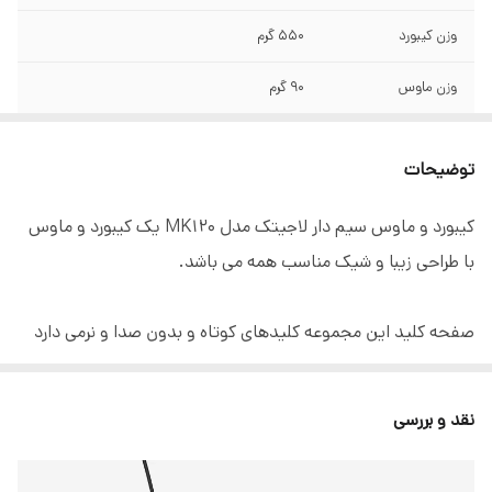
وزن کیبورد
550 گرم
وزن ماوس
90 گرم
نوع اتصال
با سیم
توضیحات
تعداد کلیدهای
3 عدد
ماوس
کیبورد و ماوس سیم دار لاجیتک مدل MK120 یک کیبورد و ماوس
با طراحی زیبا و شیک مناسب همه می باشد.
تعداد کلیدهای
103 عدد
کیبورد
صفحه کلید این مجموعه کلیدهای کوتاه و بدون صدا و نرمی دارد
طول کابل کیبورد
1.5 متر
که تمامی کلیدهای F بر روی آن تعبیه شده است. همچنین اندازه
طول کابل ماوس
1.8 متر
نسبتاً کوچکی داشته و در برابر رطوبت و گرد و غبار نیز مقاوم است. از
نقد و بررسی
این رو گزینه مناسبی برای کابرانی است که همراه در حال حرکت
نوع رابط
USB
هستند و در یک محل ثابت از سیستم خود استفاده نمی‌کنند.