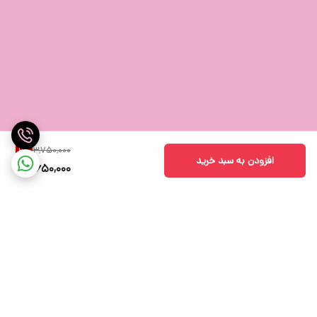
3,750,000
2
%
افزودن به سبد خرید
3,650,000
برگشت به بالا