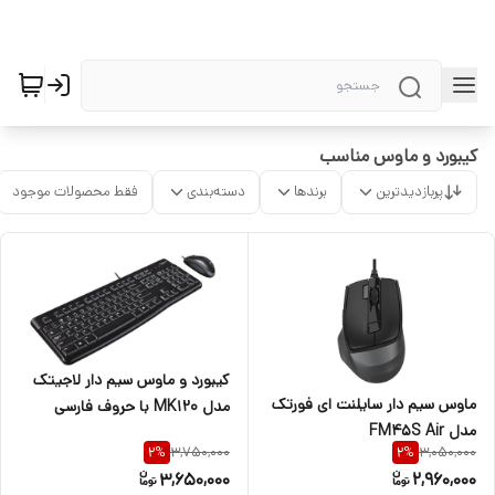
کیبورد و ماوس مناسب
پربازدیدترین
برندها
دسته‌بندی
فقط محصولات موجود
کیبورد و ماوس سیم دار لاجیتک
ماوس سیم دار سایلنت ای فورتک
مدل MK120 با حروف فارسی
مدل FM45S Air
3,750,000
3,050,000
2
%
2
%
3,650,000
2,960,000