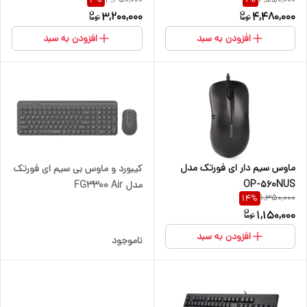
8572S
3,200,000
4,480,000
افزودن به سبد
افزودن به سبد
ماوس سیم دار ای فورتک مدل
کیبورد و ماوس بی سیم ای فورتک
OP-560NUS
مدل FG3300 Air
1,350,000
14
%
1,150,000
افزودن به سبد
ناموجود