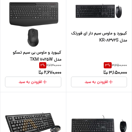
کیبورد و ماوس سیم دار ای فورتک
مدل KR-8372S
کیبورد و ماوس بی سیم تسکو
مدل TKM 7025W
2,730,000
3,250,000
2
%
3
%
2,670,000
3,150,000
افزودن به سبد
افزودن به سبد