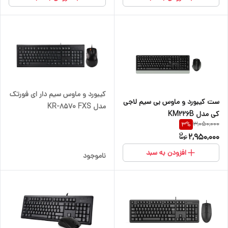
کیبورد و ماوس سیم دار ای فورتک
ست کیبورد و ماوس بی سیم لاجی
مدل KR-8570 FXS
کی مدل KM226B
3,050,000
3
%
2,950,000
افزودن به سبد
ناموجود