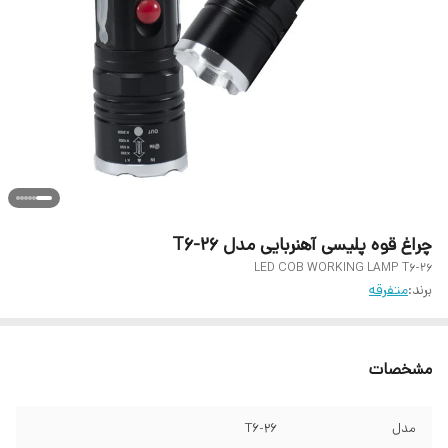
چراغ قوه پلیسی آهنربایی مدل T6-26
LED COB WORKING LAMP T6-26
برند:
متفرقه
مشخصات
مدل
T6-26