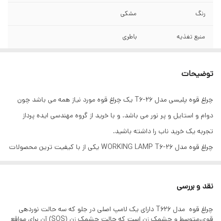
رنگ
مشکی
منبع تغذیه
باطری
نوع لامپ
LED
توضیحات
جنس بدنه
آلیاژ آلومینیوم
چراغ قوه پلیسی مدل T6-26 یک چراغ قوه مورد نیاز همه می باشد چون
برد نور
300 متر
دوام و استایل و پر نور می باشد. و با خرید از گروه مهندسی ایده پرداز
تعداد حالات نوردهی
3 حالت
تجربه یک خرید ناب را داشته باشید.
چراغ قوه مدل WORKING LAMP T6-26 یکی از با کیفیت ترین محصولات
طول
15 سانتی متر
می باشد. برد چراغ قوه به علت لامپ T6 اصلی آن 300 متر می باشد. پشت
وزن
145 گرم
چراغ قوه یک آهنربا قوی کار گذاشته شده است که به راحتی می توان به
نقد و بررسی
سطوح فلزی متصل کرد. همانطور که در عکس قابل مشاهده می باشد، بغل
ابعاد
40*40*150 میلیمتر
چراغ قوه مدل T626 دارای یک لامپ اصلی در جلو که سه حالت نوردهی
چراغ قوه COB قوی وجود دارد که می توان برای مواقعی که به نور یکنواخت
قوی،متوسط و چشمک زن است که حالت چشمک زن (SOS) آن برای مواقع