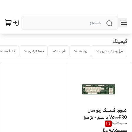
گیمینگ
پربازدیدترین
برندها
قیمت
دسته‌بندی
فقط محصو
کیبورد گیمینگ رپو مدل
V500PRO با سیم - بژ سبز
8,950,000
1
%
8,850,000