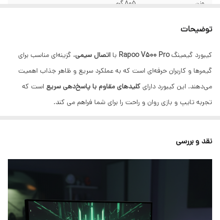
وزن
805 گرم
نوع اتصال
باسیم
توضیحات
نوع سوئیچ
مکانیکال
کیبورد گیمینگ
V500 Pro
Rapoo
با
اتصال سیمی
، گزینه‌ای مناسب برای
گیمرها و کاربران حرفه‌ای است که به عملکرد سریع و ظاهر جذاب اهمیت
نورپردازی
نورپردازی RGB دارد
می‌دهند. این کیبورد دارای
کلیدهای مقاوم با پاسخ‌دهی سریع
است که
عمر کلیدها
60 میلیون ضربه
تجربه تایپ و بازی روان و راحت را برای شما فراهم می کند.
طول کابل
1.8 متر
نقد و بررسی
فاصله حرکت کلیدها
4 میلی متر
مقاوم در برابر مایعات
دارد
نوع طراحی
ارگونومیک
تعداد کلیدها
104 عدد