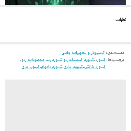
ابعاد کیبورد
36.5*131.1*434 میلی متر
نظرات
سازگاری با
ویندوز ، مک و لینوکس
جنس بدنه
ساخته شده از آلیاژ آلومینیوم
فرکانس پاسخ دهی
1000 هرتز
دسته‌بندی
:
کامپیوتر و تجهیزات جانبی
برچسب‌ها :
کیبورد
،
کیبورد گیمینگ
،
رپو
،
کیبورد زیبا
،
محصولات رپو
،
قابلیت آنتی
دریافت همزمان سیگنال از حداکثر 26 کلید
کیبورد خانگی
،
کیبورد اداری
،
کیبورد بادوام
،
کیبورد بازی
گوستینگ
کلیدهای قابل برنامه
به صورت تکی ، ترکیبی و ماکرو دارد
ریزی
بدنه آلومینیوم مقاوم
ساخته شده از آلیاژ آلومینیوم با کیفیت بالا علاوه بر زیبایی، مقاومت خوبی
حافظه داخلی
برای ذخیره تنظیمات شخصی سازی شده
در برابر ضربه و سقوط دارد
ظاهر فشرده و طراحی بدون قاب مینیمال که باعث دسترسی راحت تر به
کلیدها و تمیزکاری آسان تر می شود
کلید های مکانیکال
سریع فکر کنید، سریع عمل کنید. کلید های مکانیکی کیبورد V500 Pro