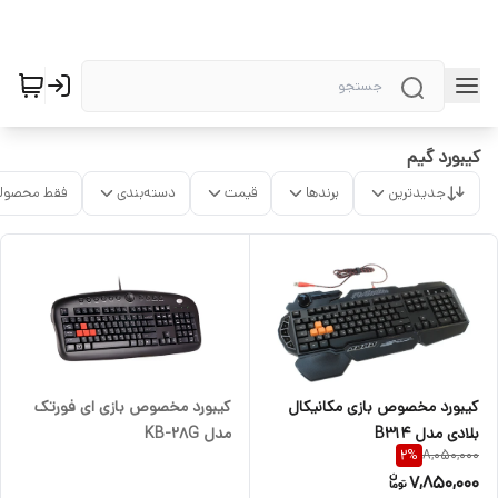
کیبورد گیم
جدیدترین
برندها
قیمت
دسته‌بندی
فقط محصولا
کیبورد مخصوص بازی مکانیکال
کیبورد مخصوص بازی ای فورتک
بلادی مدل B314
مدل KB-28G
8,050,000
2
%
7,850,000