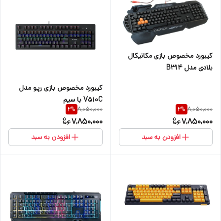
کیبورد مخصوص بازی مکانیکال
بلادی مدل B314
کیبورد مخصوص بازی رپو مدل
V510C با سیم
8,050,000
8,050,000
2
%
2
%
7,850,000
7,850,000
افزودن به سبد
افزودن به سبد