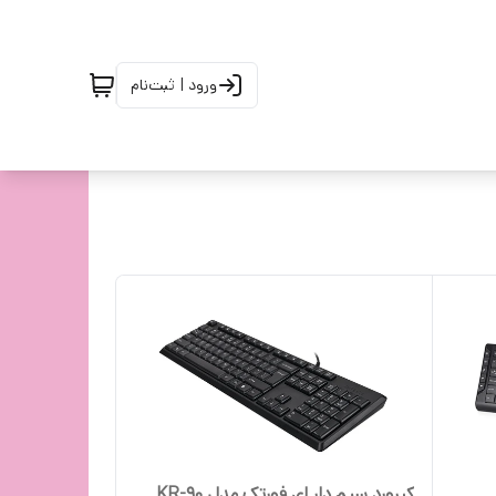
ورود | ثبت‌نام
کیبورد سیم دار ای فورتک مدل KR-90