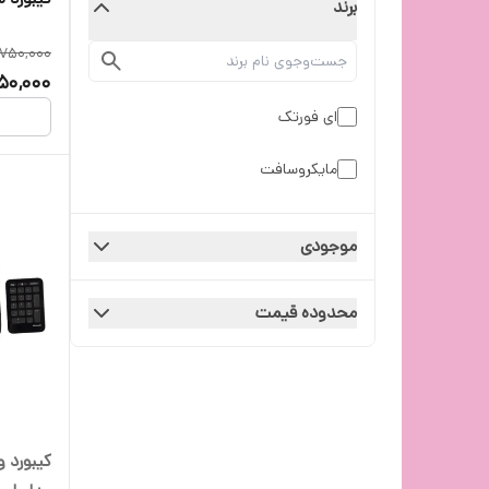
برند
,750,000
50,000
ای فورتک
مایکروسافت
موجودی
محدوده قیمت
کیبورد 