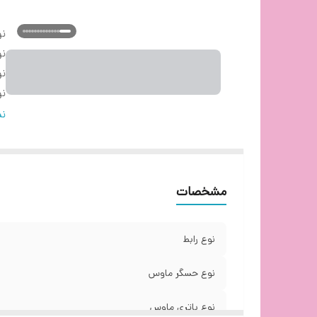
نو
ن
نو
نو
نو
نم
من
م
قا
مشخصات
ف
فر
ر
نوع رابط
تع
تع
نوع حسگر ماوس
تع
نوع باتری ماوس
بر