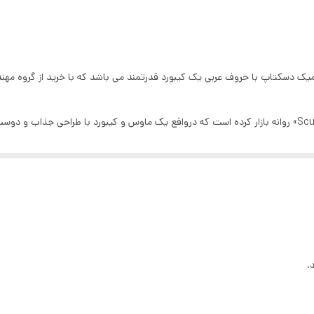
د صفحه کلید
:
تا 10 متر
باتری نیم‌قلمی آلکالاین (سایز AAA)
عاد ماوس
:
75 × 98.2 میلی‌متر
بی‌سیم
 دسکتاپ با حروف عربی یک کیبورد قدرتمند می باشد که با خرید از گروه مهندسی 
2 عدد باتری نیم‌قلمی آلکالاین (سایز AAA)
شرکت «مایکروسافت» محصولی را با نام «Sculpt Ergonomic» روانه بازار کرده است که درواقع یک ماوس و کیب
800 تا 1600
رد این محصول بسیار باریک بوده و ضخامت آن حدود یک چهارم برخی مدل‌های ق
کلید روشن و خاموش
دکمه‌ها
2.4 گیگاهرتز
2.4 گیگاهرتز
 فشار کمتری به مچ شما وارد شود. شایان ذکر است که این مجموعه کیبورد و ماوس
مشکی
.
4 عدد