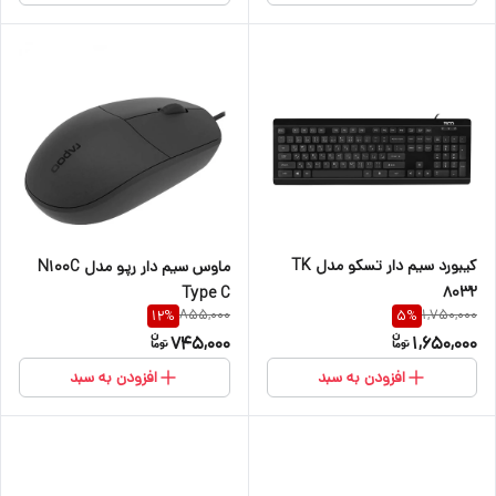
کیبورد سیم دار تسکو مدل TK
ماوس سیم دار رپو مدل N100C
8032
Type C
855,000
1,750,000
12
%
5
%
745,000
1,650,000
افزودن به سبد
افزودن به سبد