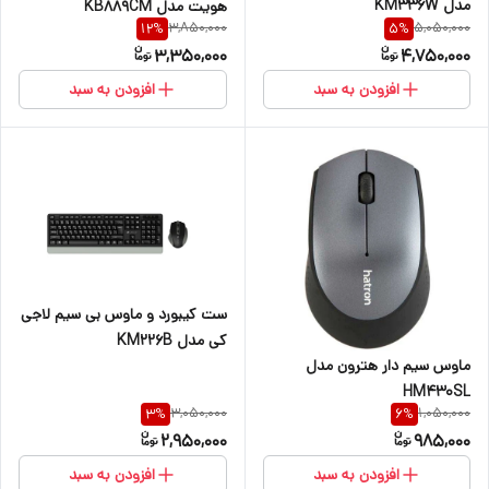
مدل KM336W
هویت مدل KB889CM
3,850,000
5,050,000
12
%
5
%
3,350,000
4,750,000
افزودن به سبد
افزودن به سبد
ست کیبورد و ماوس بی سیم لاجی
کی مدل KM226B
ماوس سیم دار هترون مدل
HM430SL
3,050,000
1,050,000
3
%
6
%
2,950,000
985,000
افزودن به سبد
افزودن به سبد