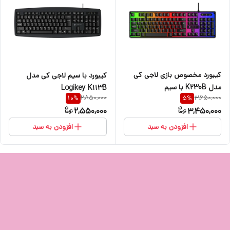
کیبورد مخصوص بازی لاجی کی
کیبورد با سیم لاجی کی مدل
مدل K230B با سیم
Logikey K113B
2,850,000
3,650,000
10
%
5
%
2,550,000
3,450,000
افزودن به سبد
افزودن به سبد