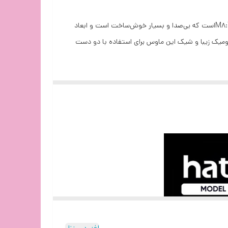
برند Hatron یکی از بهترین تولیدکنندگان موس و کیبورد و سایر لوازم جانبی در ایران است. ماوس «HM430SL» از سری موس‌های هترون M8:T8است که بی‌صدا و بسیار خوش‌ساخت است و ابعاد
 به سیستم از طریق کابلی به طول 1.6 متر است.همچنین طراحی ارگونومیک زیبا و شیک این ماوس برای استفاده با دو دست