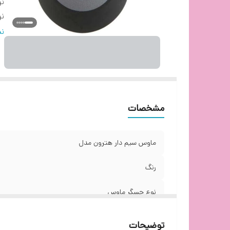
ن
نو
نو
نم
تع
طو
نو
و
د
مشخصات
اب
قا
ماوس سیم دار هترون مدل
رنگ
نوع حسگر ماوس
نوع ارتباط
توضیحات