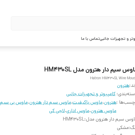
تر و تجهیزات جانبی
تماس با ما
وس سیم دار هترون مدل HM430SL
Hatron HM430SL Wire Mou
ند:
هترون
ته‌بندی
:
کامپیوتر و تجهیزات جانبی
چسب‌ها :
هترون
،
ماوس باکیفیت
،
ماوس سیم دار هترون
،
ماوس بی سیم
ماوس هترون
،
ماوس اداری
،
لاجی کی
وس سیم دار هترون مدل
:
HM430SL
نگ
:
مشکی