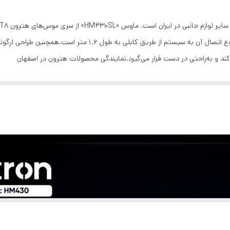
USB
3 کلید
کوچک و جمع‌وجور دارد. این ماوس دارای 3 کلید بوده و نوع اتصال آن
ند و به‌راحتی در دست قرار می‌گیرد.نمایندگی محصولات هترون در اصفهان
150 سانتی متر
ارگونومیک
103 گرم
1000 DPI
35*66*104 میلی متر
سایلنت و بی صدا