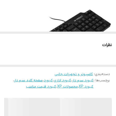
حروف فارسی حک
دارد
شده
پایه های قابل تنظیم
دارد
مقاوم
در برابر گردوغبار و نفوذ مایعات
نظرات
جنس بدنه
پلاستیک ABS مقاوم
نوع طراحی
ارگونومیک
دسته‌بندی
:
کامپیوتر و تجهیزات جانبی
برچسب‌ها :
کیبورد سیم دار
،
کیبورد اداری
،
کیبورد
،
صفحه کلید سیم دار
،
کیبورد XP
،
محصولات XP
،
کیبورد قیمت مناسب
کیبورد مدل XP-8200 یک محصول بسیار زیبا از شرکت ایکس پی است که
از طریق درگاه USB به رایانه شما متصل می شود.