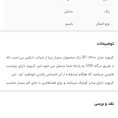
رنگ
مشکی
نوع اتصال
باسیم
نوع کلیدها
ممبران نرم و بی صدا مناسب برای تایپ طولانی
توضیحات
تعداد کلیدها
104 کلید
کیبورد مدل XP-8200 یک محصول بسیار زیبا از شرکت ایکس پی است که
طول کابل
1.5 متر
از طریق درگاه USB به رایانه شما متصل می شود.این کیبورد دارای برچسب
عمر کلیدها
10 میلیون کلیک
فارسی میباشد که هنگام استفاده از آن احساس راحتی خواهید کرد. این
کیبورد دارای سایز کوچک میباشد و برای فضاهایی با جای کم بسیار مناسب
ابعاد
25*140*440 میلی متر
است.ضد آب بودن داشتن ۱۲ کلید میانبر از خصوصیات عالی این مدل کیبرد
وزن
400 گرم
است.
نقد و بررسی
مناسب
برای کاراهای روزمره و اداری