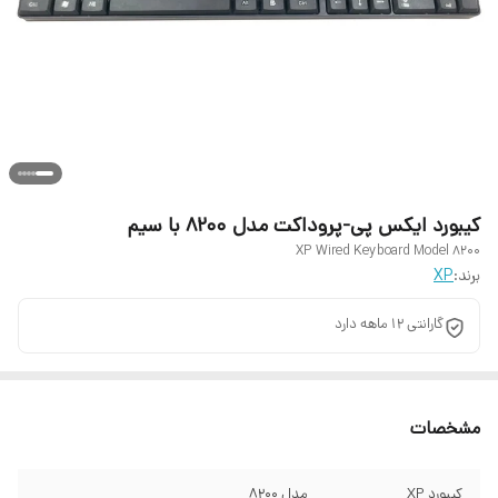
کیبورد ایکس پی-پروداکت مدل 8200 با سیم
XP Wired Keyboard Model 8200
برند:
XP
گارانتی 12 ماهه دارد
مشخصات
کیبورد XP
مدل 8200