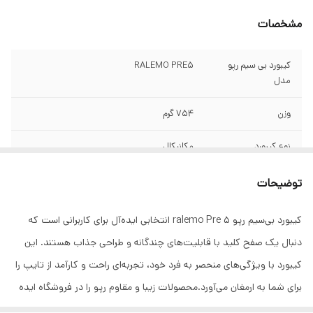
مشخصات
کیبورد بی سیم رپو
RALEMO PRE5
مدل
وزن
754 گرم
نوع کیبورد
مکانیکال
ابعاد
43.1*141*312 میلی متر
توضیحات
نوع اتصال
بی سیم و بلوتوث و بصورت سیم دار
کیبورد بی‌سیم رپو ralemo Pre 5 انتخابی ایده‌آل برای کاربرانی است که
دنبال یک صفح کلید با قابلیت‌های چندگانه و طراحی جذاب هستند. این
تعداد کلید
79 کلید
کیبورد با ویژگی‌های منحصر به فرد خود، تجربه‌ای راحت و کارآمد از تایپ را
منبع تغذیه
باتری شارژی و USB TYPE-C
برای شما به ارمغان می‌آورد.محصولات زیبا و مقاوم رپو را در فروشگاه ایده
پرداز جستجو کنید.
شارژ باتری کامل
با یکبار شارژ شدن 13 روز بصورت مداوم کار