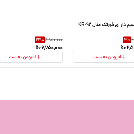
کیبورد سیم دار ای فورتک مدل KR-92
23
%
8,850,000
3
%
2
6,750,000
2,5
افزودن به سبد
افزودن به سبد