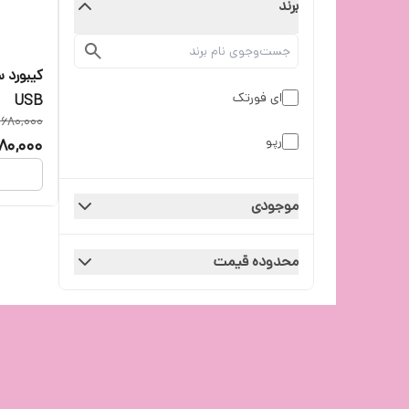
برند
ای فورتک
USB
,680,000
رپو
80,000
موجودی
محدوده قیمت