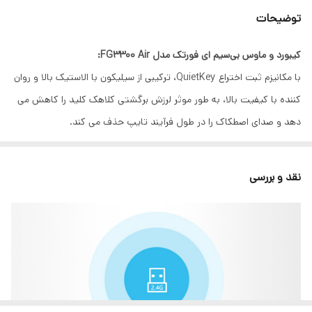
توضیحات
تعداد کلیدهای
4 کلید
ماوس
کیبورد و ماوس بی‌سیم ای فورتک مدل FG3300 Air:
با مکانیزم ثبت اختراع QuietKey، ترکیبی از سیلیکون با الاستیک بالا و روان
برد صفحه کلید
10-15 متر
کننده با کیفیت بالا، به طور موثر لرزش برگشتی کلاهک کلید را کاهش می
نوع حسگر ماوس
اپتیکال
دهد و صدای اصطکاک را در طول فرآیند تایپ حذف می کند.
نرخ گزارش دهی
125 هرتز
نوع رابط
نقد و بررسی
دنگل USB
فرکانس
2.4 گیگا هرتز
منبع تغذیه
باتری
عمر باتری صفحه
12 ماه
کلید