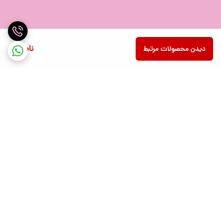
ناموجود
دیدن محصولات مرتبط
کلید آرام
کیبورد با فناوری نوآورانه ثبت اختراع "QuietKey" به طور ویژه برای ارائه یک
محیط تایپ آرام طراحی شده است
و نویز را از 35 دسی بل به 14 دسی بل کاهش می دهد.
برگشت به بالا
تعویض سیستم عامل
سازگار با سیستم Windows/Mac، به راحتی با فشار دادن Fn + P / O طرح