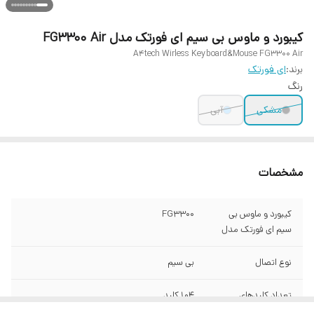
کیبورد و ماوس بی سیم ای فورتک مدل FG3300 Air
A4tech Wirless Keyboard&Mouse FG3300 Air
برند:
ای فورتک
رنگ
مشکی
آبی
مشخصات
کیبورد و ماوس بی
FG3300
سیم ای فورتک مدل
نوع اتصال
بی سیم
تعداد کلیدهای
104 کلید
صفحه کلید