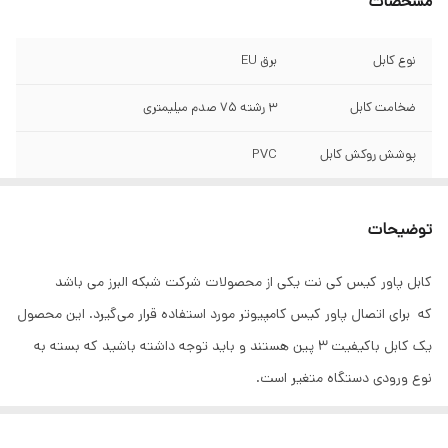
مشخصات
نوع کابل
برق EU
ضخامت کابل
3 رشته 75 صدم میلیمتری
پوشش روکش کابل
PVC
رنگ کابل
مشکی
توضیحات
پوشش محافظ
CCA
داخلی
کابل پاور کیس کی نت یکی از محصولات شرکت شبکه البرز می باشد
که برای اتصال پاور کیس کامپیوتر مورد استفاده قرار می‌گیرد. این محصول
زاویه سوکت
استاندارد
یک کابل باکیفیت 3 پین هستند و باید توجه داشته باشید که بسته به
پوشش کانکتور
PVC
نوع ورودی دستگاه متغیر است.
جنس سر کانکتور
آلومینیوم