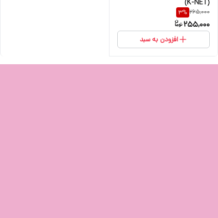
(K-NET)
265,000
3
%
255,000
افزودن به سبد