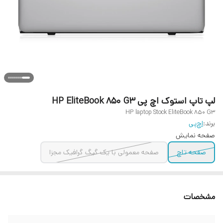
لپ تاپ استوک اچ پی HP EliteBook 850 G3
HP laptop Stock EliteBook 850 G3
برند:
اچ‌پی
صفحه نمایش
صفحه تاچ
صفحه معمولی با یک گیگ گرافیک مجزا
مشخصات