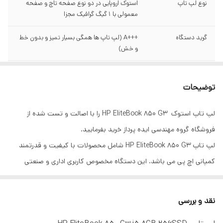
نوع لپ تاپ
استوک اروپایی در دو نوع صفحه تاچ و صفحه
معمولی با 1 گیگ گرافیک مجزا
گرید دستگاه
+++A (لپ تاپ ها همگی بسیار تمیز و بدون خط
و خش)
پردازنده
Intel Core i5-6200U up to 2.80 GHz ( پنج
هسته ای نسل شش)
توضیحات
فرکانس پردازنده
2.40GHz up to 3.00 GHz
لپ تاپ استوک HP EliteBook 850 G3 را با اصالت و تست شده از
فروشگاه گروه مهندسی ایده پرداز خرید بفرمایید.
حافظه داخلی هارد
256GB SSD M.2(هارد اس اس دی ام ۲ )
لپ تاپ HP EliteBook 850 G3 شامل محصولات با کیفیت و قدرتمند
حافظه رم
8GB DDR4 ( هشت گیگا بایت DDR4) و
کمپانی اچ پی می باشد. این دستگاه مخصوص کاربری اداری و صنعتی
پشتیابی تا ۳۲ گیگ
طراحی و تولید شده و به خوبی نیازهای این کاربران عزیز را به خوبی غنی می
کارت گرافیک
Intel HD Graphics 520
سازد. همچنین ویژگی های خاصی که این لپ تاپ HP شامل می شود برای
نقد و بررسی
مصارف خانگی نیز کاملا مناسب است. لپ تاپ HP EliteBook 850 G3 وزنی
صفحه
15.6inch- LED backlight - 1080×1920 (Full
HD) (۱۵.۶ اینچ فول اچ دی)