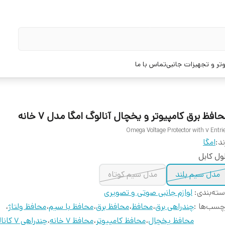
تر و تجهیزات جانبی
تماس با ما
افظ برق کامپیوتر و یخچال آنالوگ امگا مدل 7 خانه
Omega Voltage Protector with 7 Entri
ند:
امگا
ل کابل
مدل سیم بلند
مدل سیم کوتاه
ته‌بندی
:
لوازم جانبی صوتی و تصویری
چسب‌ها :
چندراهی برق
،
محافظ
،
محافظ برق
،
محافظ با سیم
،
محافظ ولتاژ
،
محافظ یخچال
،
محافظ کامپیوتر
،
محافظ 7 خانه
،
چندراهی 7 کاناله