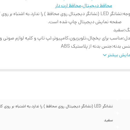
محافظ دیجیتال
،
محافظ ارت دار
وجه
:
نشانگر LED (نشانگر دیجیتال روی محافظ ) را ندارد.به اشتباه بر روی 
صفحه نمایش دیجیتال چاپ شده است.
نگ
:
سفید
دل
:
مناسب برای یخچال،تلویزیون،کامپیوتر،لپ تاپ و کلیه لوازم صوتی و
نس بدنه
:
جنس بدنه از پلاستیک ABS
داد پریزها
:
7 خانه
ایش بیشتر
دازه کابل
:
۳ متری برای سیم بلند و ۱.۵ متری برای سیم کوتاه
کثر توان قابل پشتیبانی
:
۲۵۰۰VA
تاژ ورودی
:
220 ولت
یان انتقال کلی
:
10 آمپر
ژگی مقاومتی
:
مقاوم در برابر گردوغبار
ضیحات پریز
:
مغزهای داخلی پریزها برای کارایی بالاتر و بهتر سرامیکی است
نشانگر LED (نشانگر دیجیتال روی محافظ ) را ندارد.به اشتباه بر روی کارتن صفحه نمایش دیجیتال چاپ شده است.
ابلیت خاص
:
دارای محافظ داخلی
یر قابلیت ها
:
دارای دکمه روشن و خاموش
سفید