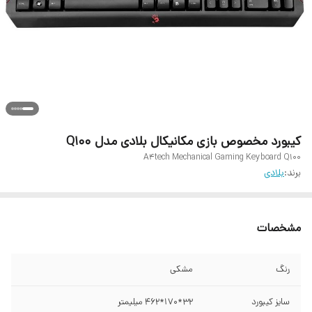
کیبورد مخصوص بازی مکانیکال بلادی مدل Q100
A4tech Mechanical Gaming Keyboard Q100
برند:
بلادی
مشخصات
رنگ
مشکی
سایز کیبورد
32*170*462 میلیمتر