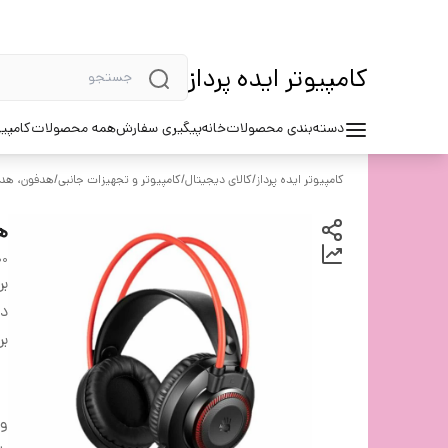
کامپیوتر ایده پرداز
دسته‌بندی محصولات
خانه
پیگیری سفارش
همه محصولات
کامپیو
کامپیوتر ایده پرداز
/
کالای دیجیتال
/
کامپیوتر و تجهیزات جانبی
/
هدفون، هد
هد
00
بر
دس
بر
وی