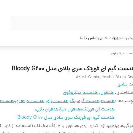
تر و تجهیزات جانبی
تماس با ما
ست، میکروفون
ست گیم ای فورتک سری بلادی مدل Bloody G200
A4tech Gaming Headset Bloody G2
ند:
بلادی
ته‌بندی
:
هدفون، هدست، میکروفون
چسب‌ها :
هدست
،
هدست گیمینگ
،
هدست بازی
،
هدست حرفه ای
،
هدست ب
هدست ای فورتک
،
هدفون زیبا
،
هدفون بازی
،
هدست گیم ای فورتک سری بلادی مدل Bloody G200
ژگی‌های