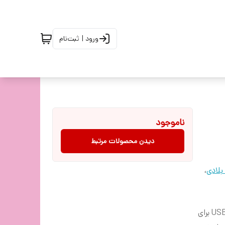
ورود | ثبت‌نام
ناموجود
دیدن محصولات مرتبط
لادی
،
نورپردازی کناری روی هدفون با 7 رنگ مختلف (استفاده از کابل USB برای