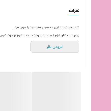
رنگ
نظرات
رابط ها
شما هم درباره این محصول نظر خود را بنویسید.
رابط اضافه
هدبند چرمی نرم معلق که به طور هو
برای ثبت نظر، لازم است ابتدا وارد حساب کاربری خود شوید
حساسیت
بلندگوی 50 میلی متری حاوی آهنرباهای NdFeb و سیم پیچ CCAW با کشش بالا است. دیافراگم منحصر به فرد بریده شده لیزری بسیار دقیق است. بازتولید صدای بازی
افزودن نظر
توضیحات میکروفن
ظاهر خنک با نور LED. چراغ‌های ال‌ای‌دی خیره‌کننده بر روی گوشواره‌ها طراحی شده‌اند که فضای بازی را برجسته می‌کنند.
توضیحات کنترل کننده
ب
امپدانس
میکروفون
ابعاد
فری