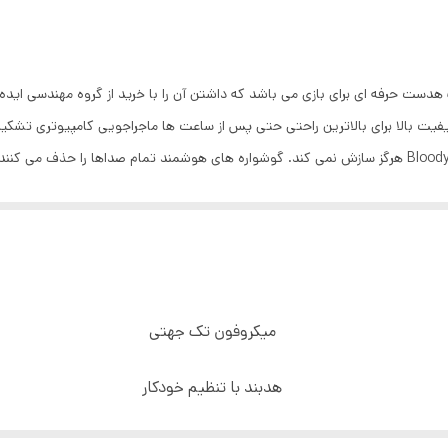
بط ها
:
یک جک 3.5 میلی‌متر + پورت USB برای روشن شدن LED
بط
کابل افزایش طول 15 سانتی متری با دو فیش جداکننده صدا 
با سیم
افه
:
برای کامپیوتر
ساسیت
:
100 دسی بل
تخصصی برای گیمینگ
وضیحات
میکروفون انعطاف‌پذیر- میکروفون با برداشت صوت تک س
BLOODY 2.0 STEREO SO از مواد با کیفیت بالا برای بالاترین راحتی حتی پس از ساعت ها ماجراجویی 
نشانگر هفت رنگ LED
کروفن
:
Uni-directional
ظریف آن هیجان زده خواهند شد. از نظر کیفیت و راحتی، Bloody هرگز سازش نمی کند. گوشواره های هوشمند 
ضیحات کنترل
تنظیم حجم صدا،قطع و وصل میکروفن روی گوشی
50 میلی متر
نده
:
چپ
مپدانس
:
16 اهم
مقاومت در برابر رطوبت و عرق
عاد
:
97*195*220 میلی متر
دارای تکنولوژی Noise Canselling برای حذف صدای های مزاحم
2 متر
میکروفون تک جهتی
دارای صدای استریو،قابل استفاده برو روی تمامی کنسول ها و کامپیوتر
هدبند با تنظیم خودکار
استفاده از آهنربای نئودیمیومی- کویل آلومینیومی با روکش مسی
کابل بافته بدون گره خوردگی