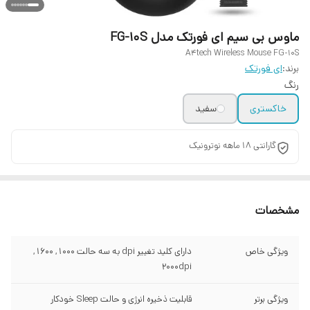
ماوس بی سیم ای فورتک مدل FG-10S
A4tech Wireless Mouse FG-10S
برند:
ای فورتک
رنگ
خاکستری
سفید
گارانتی 18 ماهه نوترونیک
مشخصات
ویژگی خاص
دارای کلید تغییر dpi به سه حالت 1000 , 1600 ,
2000dpi
ویژگی برتر
قابلیت ذخیره انرژی و حالت Sleep خودکار