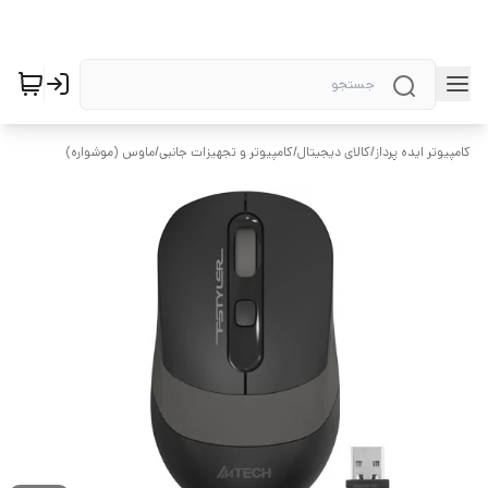
کامپیوتر ایده پرداز
/
کالای دیجیتال
/
کامپیوتر و تجهیزات جانبی
/
ماوس (موشواره)