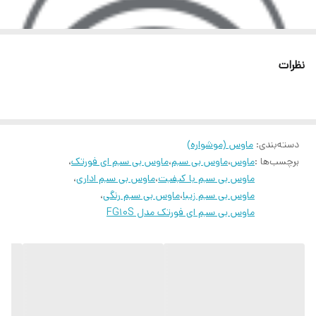
مشکل قطع شدن سیم از دستگاهتان را ندارید و به راحتی می توانید با آن
طول عمر کلید ها
5 میلیون بار کلیک
کار کنید.
این ماوس از تولیدات برند ای فورتک
A4tech
است.
تعداد و نوع باتری
1 عدد باتری قلمی آلکالاین AA
نظرات
نوع اتصال این ماوس بی سیم A4tech FG10S به سیستم مورد نظرتان
تعداد کلید
4 کلید
بدون سیم است.
نوع رابط این ماوس دانگل USB است. دانگل USB قطعه دیجیتالی کوچکی
برد مفید
10 تا 15 متر
است که از طریق سیگنال های RF می تواند به ماوس متصل شود. به
دسته‌بندی
:
ماوس (موشواره)
استایل
سیمتریک و متقارن
برچسب‌ها :
ماوس
،
ماوس بی سیم
،
ماوس بی سیم ای فورتک
،
عبارتی پلی برای اتصال به سیستم و ماوس موردنظر است.
ماوس بی سیم با کیفیت
،
ماوس بی سیم اداری
،
ابعاد
35*64*108
نوع حسگر این ماوس ایفورتک اپتیکال است. اپتیکال نوعی ماوس است
ماوس بی سیم زیبا
،
ماوس بی سیم رنگی
،
که از طریق نور LED و سنسوری که دارد ( همانند سنسور های دوربین یا
ماوس بی سیم ای فورتک مدل FG10S
رنگ
مشکی خاکستری
گوشی ) ، قرارگیری ماوس روی سطوح را محاسبه می کند. اینگونه ماوس ها
بی سیم 2.4 گیگ هرتز
بهتر است بر روس سطحی غیر شفاف همانند ماوس پد قرار بگیرند.