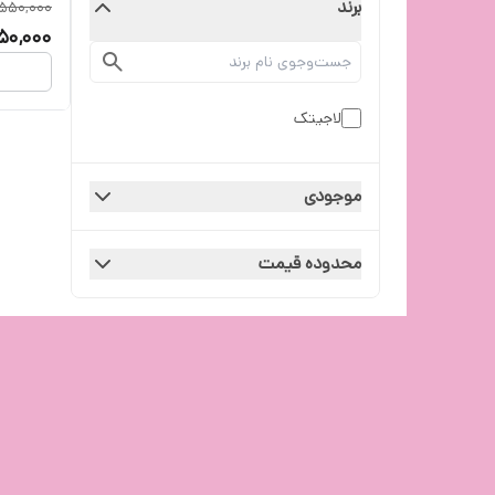
برند
,550,000
50,000
لاجیتک
موجودی
محدوده قیمت