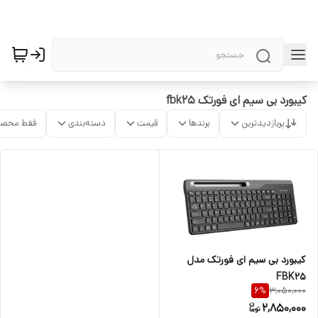
کیبورد بی سیم ای فورتک fbk25
پربازدیدترین
برندها
قیمت
دسته‌بندی
فقط محصو
کیبورد بی سیم ای فورتک مدل
FBK25
3,050,000
6
%
2,850,000