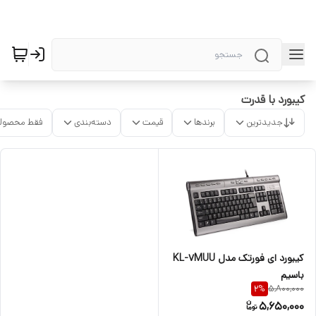
کیبورد با قدرت
جدیدترین
برندها
قیمت
دسته‌بندی
فقط محصولا
کیبورد ای فورتک مدل KL-7MUU
باسیم
5,800,000
2
%
5,650,000