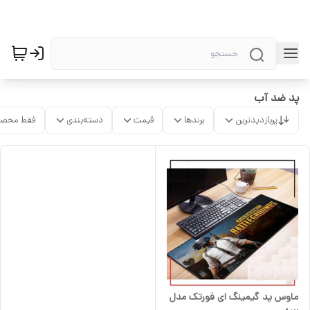
پد ضد آب
پربازدیدترین
برندها
قیمت
دسته‌بندی
فقط محصو
ماوس پد گیمینگ ای فورتک مدل