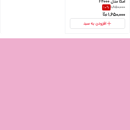
امگا مدل F2000
1,850,000
10
%
1,650,000
افزودن به سبد