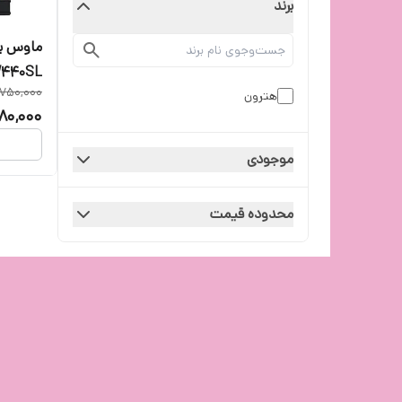
برند
ماوس ب
HMW440SL 
,750,000
هترون
680,000
موجودی
محدوده قیمت