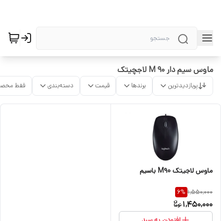
ماوس سیم دار M 90 لاجچیتک
پربازدیدترین
برندها
قیمت
دسته‌بندی
فقط محصو
ماوس لاجیتک M90 باسیم
1,550,000
6
%
1,450,000
افزودن به سبد