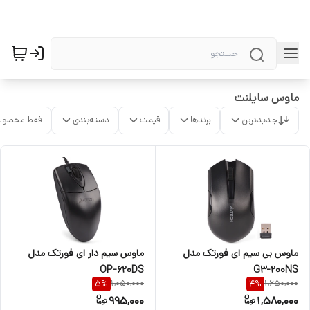
ماوس سایلنت
جدیدترین
برندها
قیمت
دسته‌بندی
فقط محصولا
ماوس بی سیم ای فورتک مدل
ماوس سیم دار ای فورتک مدل
G3-200NS
OP-620DS
1,050,000
1,650,000
5
%
4
%
995,000
1,580,000