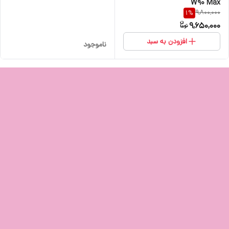
W90 Max
9,800,000
1
%
9,650,000
افزودن به سبد
ناموجود