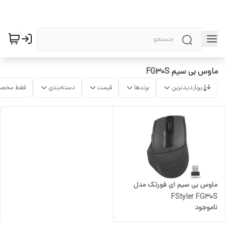
ماوس بی سیم FG30S
پربازدیدترین
برندها
قیمت
دسته‌بندی
فقط محصو
ماوس بی سیم ای فورتک مدل
FStyler FG30S
ناموجود