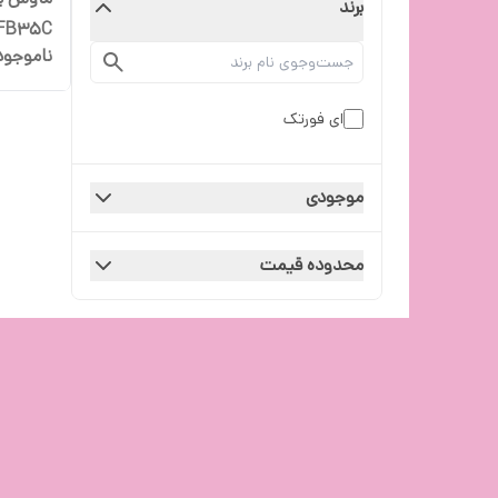
برند
FB35C
ناموجود
ای فورتک
موجودی
محدوده قیمت