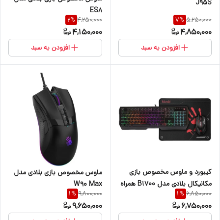
J95S
ES8
4,250,000
5,250,000
2
%
7
%
4,150,000
4,850,000
افزودن به سبد
افزودن به سبد
کیبورد و ماوس مخصوص بازی
ماوس مخصوص بازی بلادی مدل
مکانیکال بلادی مدل B1700 همراه
W90 Max
9,800,000
6,850,000
1
%
1
%
با پدماوس
9,650,000
6,750,000