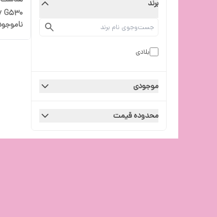
برند
y G530
ناموجود
بلادی
موجودی
محدوده قیمت