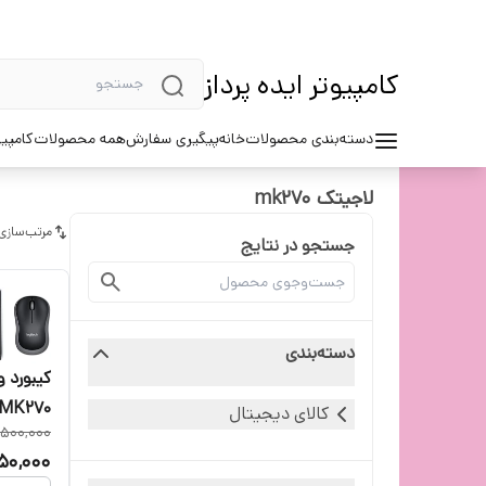
کامپیوتر ایده پرداز
دسته‌بندی محصولات
خانه
پیگیری سفارش
همه محصولات
کامپیو
لاجیتک mk270
مرتب‌سازی
جستجو در نتایج
دسته‌بندی
کیبورد 
MK270 با حروف فارسی
کالای دیجیتال
,500,000
50,000